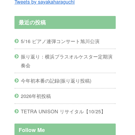
Tweets by sayakaharaguchi
最近の投稿
5/16 ピアノ連弾コンサート旭川公演
振り返り：横浜ブラスオルケスター定期演
奏会
今年初本番の記録(振り返り投稿)
2026年初投稿
TETRA UNISON リサイタル【10/25】
Follow Me