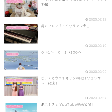
YouTube
す🤩
2023.02.12
俺のフレンチ・イタリアン青山
コンサート情報
2023.02.10
０→1へ と 1→100へ
BLOG
2023.02.09
ピアノとヴァイオリンのHOTなコンサー
コンサートレポート
ト 終演！
2023.02.07
🎵ふるさと YouTube動画公開！
YouTube