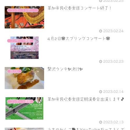
2023.02.25
草加市民吹奏楽団コンサート終了！
コンサートレポート
2023.02.24
4月2日🌸スプリングコンサート🌸
コンサート情報
2023.02.23
贅沢ランチ✨決行✨
BLOG
2023.02.14
草加市民吹奏楽団定期演奏会出演します🎵
コンサート情報
2023.02.13
うちのわんこ🐕もYouTubeやってるんで