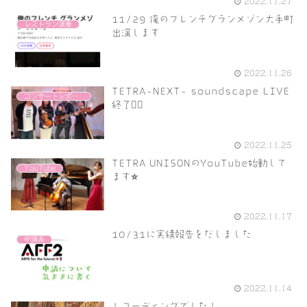
2022.11.27
11/29 俺のフレンチグランメゾン大手町
レストラン演奏
出演します
2022.11.26
TETRA-NEXT- soundscape LIVE
コンサートレポート
終了❤️‍🔥
2022.11.25
TETRA UNISONのYouTube始動して
YouTube
ます⭐️
2022.11.17
10/31に実績報告をだしました
申請系
2022.11.14
レコーディングでした！