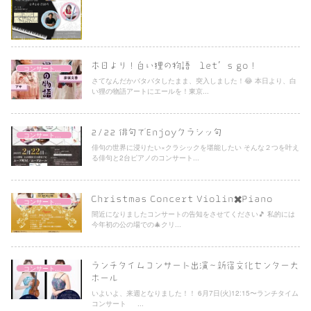
本日より！白い狸の物語 let’s go！
コンサート情報
さてなんだかバタバタしたまま、突入しました！😂 本日より、白
い狸の物語アートにエールを！東京...
2/22 俳句でEnjoyクラシッ句
コンサート情報
俳句の世界に浸りたい×クラシックを堪能したい そんな２つを叶え
る俳句と2台ピアノのコンサート...
Christmas Concert Violin✖️Piano
コンサート情報
間近になりましたコンサートの告知をさせてください🎵 私的には
今年初の公の場での🎄クリ...
ランチタイムコンサート出演〜新宿文化センター大
コンサート情報
ホール
いよいよ、来週となりました！！ 6月7日(火)12:15〜ランチタイム
コンサート ...