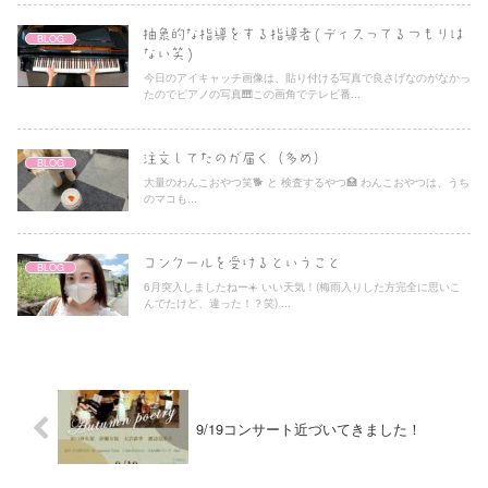
抽象的な指導をする指導者(ディスってるつもりは
BLOG
ない笑)
今日のアイキャッチ画像は、貼り付ける写真で良さげなのがなかっ
たのでピアノの写真🎹この画角でテレビ番...
注文してたのが届く（多め）
BLOG
大量のわんこおやつ笑🐕 と 検査するやつ🏥 わんこおやつは、うち
のマコも...
コンクールを受けるということ
BLOG
6月突入しましたねー☀️ いい天気！(梅雨入りした方完全に思いこ
んでたけど、違った！？笑) ...
9/19コンサート近づいてきました！