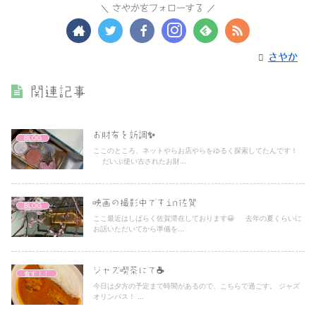
さやかをフォローする
さやか
関連記事
お財布を新調✨
BLOG
ここのところ、ネットやらお店やらをゆるく探索してたんです！
だいぶ使い古されたお財...
映画の撮影中ですin佐賀
BLOG
ここ最近はしばらく佐賀滞在しております😀 去年の夏くらいに
お話いただいてから準備を...
ジャズ喫茶にて☕️
食す！！
今日は夕方の予定まで時間があるので、こちらで過ごす。 ジャズ
オリンパス！ ...