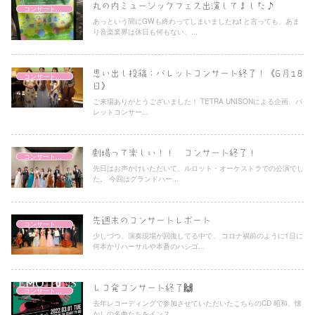
丸の内ミュージックフェス出演してました♪
コンサートレポート
あっという間にGWも終わってしまいましたね❗️ と言っても、あま
り音楽業界は休日も何もない、...
思い出し投稿：パレットコンサート終了！《6月18
コンサートレポート
日》
ご来場ありがとうございました！ TETRA UNISONによる企画、パ
レットコンサー...
劇場って楽しい！！ コンサート終了！
コンサートレポート
先日はお声かけいただいて、ルロット・オーケストラでの公演でし
た。 今回はグランドハー...
先週末のコンサートレポート
コンサートレポート
少しづつ、演奏現場が回復してる中で、 コロナ禍前のように1日に
何本かリハーサルや本番のハシゴ...
レコ発コンサート終了🙌
コンサートレポート
去年レコーディングで参加させていただいたこちらのCD 昭和、懐
かしの名曲たちをインス...