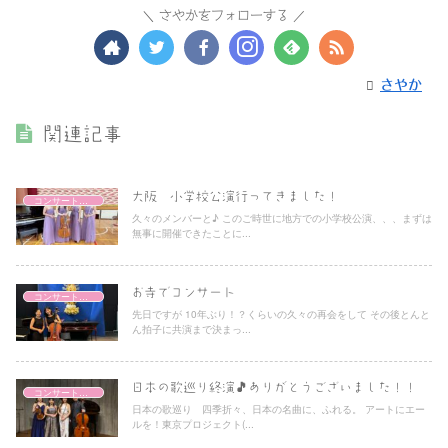
さやかをフォローする
さやか
関連記事
大阪 小学校公演行ってきました！
コンサートレポート
久々のメンバーと♪ このご時世に地方での小学校公演、、、まずは
無事に開催できたことに...
お寺でコンサート
コンサートレポート
先日ですが 10年ぶり！？くらいの久々の再会をして その後とんと
ん拍子に共演まで決まっ...
日本の歌巡り終演🎵ありがとうございました！！
コンサートレポート
日本の歌巡り 四季折々、日本の名曲に、ふれる。 アートにエー
ルを！東京プロジェクト(...