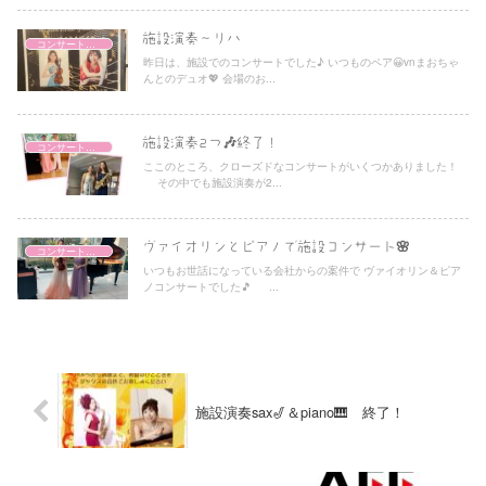
施設演奏〜リハ
コンサートレポート
昨日は、施設でのコンサートでした♪ いつものペア😀vnまおちゃ
んとのデュオ💖 会場のお...
施設演奏2つ🎶終了！
コンサートレポート
ここのところ、クローズドなコンサートがいくつかありました！
その中でも施設演奏が2...
ヴァイオリンとピアノで施設コンサート🌸
コンサートレポート
いつもお世話になっている会社からの案件で ヴァイオリン＆ピア
ノコンサートでした🎵 ...
施設演奏sax🎷＆piano🎹 終了！