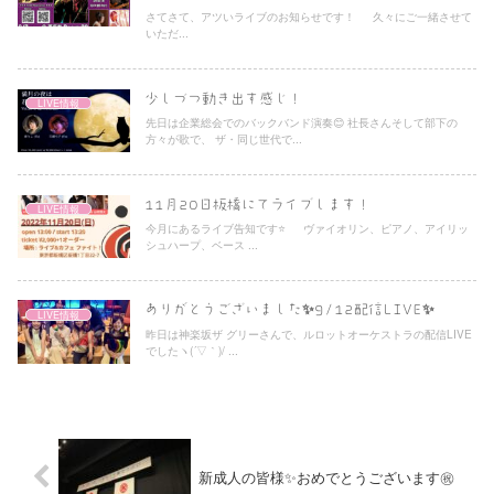
さてさて、アツいライブのお知らせです！ 久々にご一緒させて
いただ...
少しづつ動き出す感じ！
LIVE情報
先日は企業総会でのバックバンド演奏😊 社長さんそして部下の
方々が歌で、 ザ・同じ世代で...
11月20日板橋にてライブします！
LIVE情報
今月にあるライブ告知です⭐️ ヴァイオリン、ピアノ、アイリッ
シュハープ、ベース ...
ありがとうございました✨9/12配信LIVE✨
LIVE情報
昨日は神楽坂ザ グリーさんで、ルロットオーケストラの配信LIVE
でしたヽ(´▽｀)/ ...
新成人の皆様✨おめでとうございます㊗️