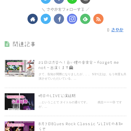
さやかをフォローする
さやか
関連記事
21日は渋谷へ！白い狸の音楽会〜forget me
LIVE情報
not〜出演します🤗
さて、告知が間際になりましたが、、、 5/21(土)は、もう何度も共
演させていただいている、...
明日のLIVE公演延期
LIVE情報
…ということで タイトルの通りです。 残念ーーー😢 です
が、...
8月7日Blues Rock Classic なLIVEのお知
LIVE情報
らせ