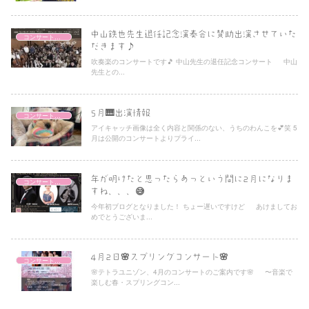
中山鉄也先生退任記念演奏会に賛助出演させていた
コンサート情報
だきます♪
吹奏楽のコンサートです🎵 中山先生の退任記念コンサート 中山
先生との...
5月🎹出演情報
コンサート情報
アイキャッチ画像は全く内容と関係のない、うちのわんこを💕笑 5
月は公開のコンサートよりプライ...
年が明けたと思ったらあっという間に2月になりま
コンサート情報
すね、、、😅
今年初ブログとなりました！ ちょー遅いですけど あけましてお
めでとうございま...
4月2日🌸スプリングコンサート🌸
コンサート情報
🌸テトラユニゾン、4月のコンサートのご案内です🌸 〜音楽で
楽しむ春・スプリングコン...