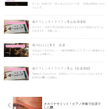
久々の、出演です！ 何ヶ月ぶりだろー？🤔 今回はSAXゆうかち
ゃんと🎷 ...
俺のフレンチイタリアン青山出演情報
レストラン演奏
さてさて、10月11月の出演日も決まりましたので発信させていた
だきます♪ 演奏しな...
俺のGrill東京 出演
レストラン演奏
今日はひっさびさの…！ ✨俺のGrill東京✨にて サックス奏者ゆうか
ちゃんと演奏でし...
俺のフレンチイタリアン青山《出演情報》
レストラン演奏
Twitter上ではたびたび、出演日にツイートしたりしておりますが、
8月9月の🎹ソロ演奏の...
オカリナサミット！ピアノ伴奏で出演で
した🎹