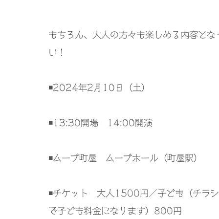
もちろん、大人の方々も楽しめる内容とな
い！
◾️2024
年
2
月
10
日（土）
◾️13:30
開場
14:00
開演
◾️
ムーブ町屋 ムーブホール（町屋駅）
◾️
チケット 大人
1500
円／子ども（チラシ
で子ども料金になります）
800
円