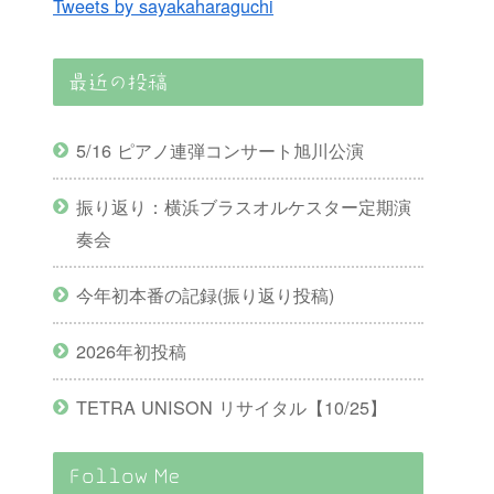
Tweets by sayakaharaguchi
最近の投稿
5/16 ピアノ連弾コンサート旭川公演
振り返り：横浜ブラスオルケスター定期演
奏会
今年初本番の記録(振り返り投稿)
2026年初投稿
TETRA UNISON リサイタル【10/25】
Follow Me