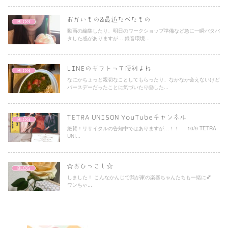
おかいもの&最近たべたもの
BLOG
動画の編集したり、明日のワークショップ準備など急に一瞬バタバ
タした感がありますが… 録音環境...
LINEのギフトって便利よね
BLOG
なにかちょっと親切なことしてもらったり、なかなか会えないけど
バースデーだったことに気づいたり🎂した...
TETRA UNISON YouTubeチャンネル
BLOG
絶賛！リサイタルの告知中ではありますが…！！ 10/9 TETRA
UNI...
☆おひっこし☆
BLOG
しました！ こんなかんじで我が家の楽器ちゃんたちも一緒に💕
ワンちゃ...