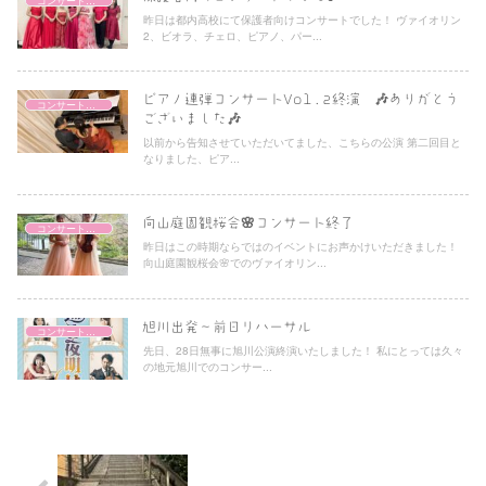
コンサートレポート
昨日は都内高校にて保護者向けコンサートでした！ ヴァイオリン
2、ビオラ、チェロ、ピアノ、パー...
ピアノ連弾コンサートVol.2終演 🎶ありがとう
コンサートレポート
ございました🎶
以前から告知させていただいてました、こちらの公演 第二回目と
なりました、ピア...
向山庭園観桜会🌸コンサート終了
コンサートレポート
昨日はこの時期ならではのイベントにお声かけいただきました！
向山庭園観桜会🌸でのヴァイオリン...
旭川出発〜前日リハーサル
コンサートレポート
先日、28日無事に旭川公演終演いたしました！ 私にとっては久々
の地元旭川でのコンサー...