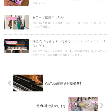
ながらも ...
✨アー写撮影でした✨
BLOG
今日は私が所属してる団体 ルロット・オーケストラ の、アーテ
ィスト写真撮...
抽象的な指導をする指導者(ディスってるつもりは
BLOG
ない笑)
今日のアイキャッチ画像は、貼り付ける写真で良さげなのがなかっ
たのでピアノの写真🎹この画角でテレビ番...
YouTube動画撮影準備🎥🎙
9月❗️旭川公演やります