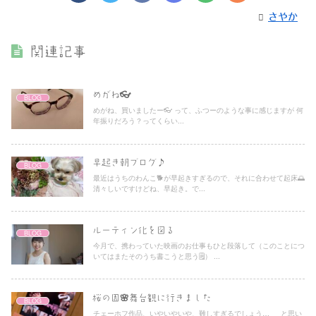
さやか
関連記事
めがね👓
BLOG
めがね、買いましたー👓 って、ふつーのような事に感じますが 何
年振りだろう？ってくらい...
早起き朝ブログ♪
BLOG
最近はうちのわんこ🐕が早起きすぎるので、それに合わせて起床🌅
清々しいですけどね、早起き。で...
ルーティン化を図る
BLOG
今月で、携わっていた映画のお仕事もひと段落して（このことにつ
いてはまたそのうち書こうと思う🗒） ...
桜の園🌸舞台観に行きました
BLOG
チェーホフ作品、いやいやいや、難しすぎるでしょう… と思い