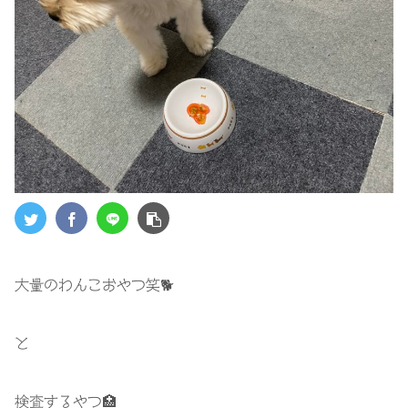
大量のわんこおやつ笑🐕
と
検査するやつ🏥