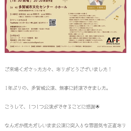
ご来場くださった方々、ありがとうございました！
1
年ぶりの、多賀城公演、無事に終演できました。
こうして、
1
つ
1
つ公演ができることに感謝
🌟
なんだか慌ただしいまま公演に突入
💧
な雰囲気も正直あり