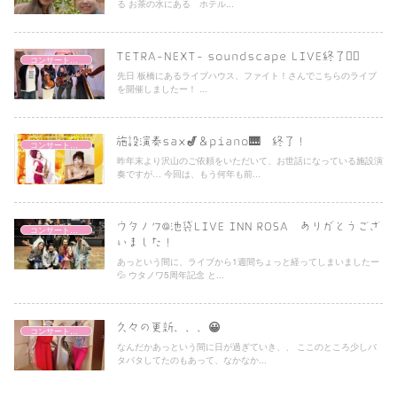
る お茶の水にある ホテル...
TETRA-NEXT- soundscape LIVE終了❤️‍🔥
コンサートレポート
先日 板橋にあるライブハウス、ファイト！さんでこちらのライブ
を開催しましたー！ ...
施設演奏sax🎷＆piano🎹 終了！
コンサートレポート
昨年末より沢山のご依頼をいただいて、お世話になっている施設演
奏ですが… 今回は、もう何年も前...
ウタノワ@池袋LIVE INN ROSA ありがとうござ
コンサートレポート
いました！
あっという間に、ライブから1週間ちょっと経ってしまいましたー
💦 ウタノワ5周年記念 と...
久々の更新、、、😀
コンサートレポート
なんだかあっという間に日が過ぎていき、、 ここのところ少しバ
タバタしてたのもあって、なかなか...