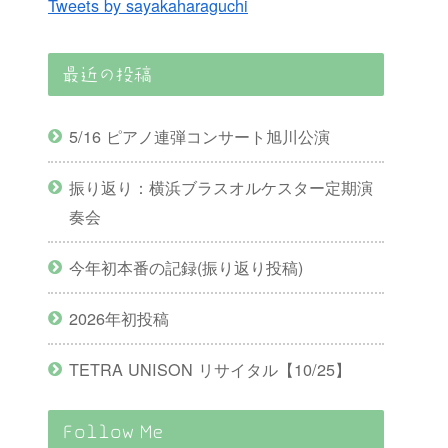
Tweets by sayakaharaguchi
最近の投稿
5/16 ピアノ連弾コンサート旭川公演
振り返り：横浜ブラスオルケスター定期演
奏会
今年初本番の記録(振り返り投稿)
2026年初投稿
TETRA UNISON リサイタル【10/25】
Follow Me