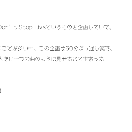
Don’t Stop Live
というものを企画していて。
ることが多い中、この企画は
60
分ぶっ通し笑で、
大きい一つの曲のように見せたこともあった
！