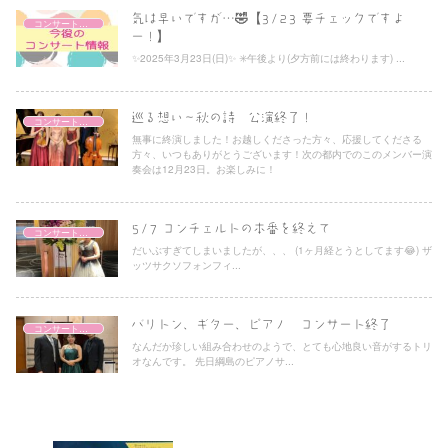
気は早いですが…🤣【3/23 要チェックですよ
コンサート情報
ー！】
✨2025年3月23日(日)✨ ✳️午後より(夕方前には終わります) ...
巡る想い〜秋の詩 公演終了！
コンサートレポート
無事に終演しました！お越しくださった方々、応援してくださる
方々、いつもありがとうございます！次の都内でのこのメンバー演
奏会は12月23日。お楽しみに！
5/7 コンチェルトの本番を終えて
コンサートレポート
だいぶすぎてしまいましたが、、、 (1ヶ月経とうとしてます😂) ザ
ッツサクソフォンフィ...
バリトン、ギター、ピアノ コンサート終了
コンサートレポート
なんだか珍しい組み合わせのようで、とても心地良い音がするトリ
オなんです。 先日綱島のピアノサ...