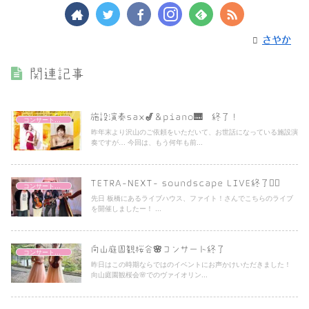
さやか
関連記事
施設演奏sax🎷＆piano🎹 終了！
コンサートレポート
昨年末より沢山のご依頼をいただいて、お世話になっている施設演
奏ですが… 今回は、もう何年も前...
TETRA-NEXT- soundscape LIVE終了❤️‍🔥
コンサートレポート
先日 板橋にあるライブハウス、ファイト！さんでこちらのライブ
を開催しましたー！ ...
向山庭園観桜会🌸コンサート終了
コンサートレポート
昨日はこの時期ならではのイベントにお声かけいただきました！
向山庭園観桜会🌸でのヴァイオリン...