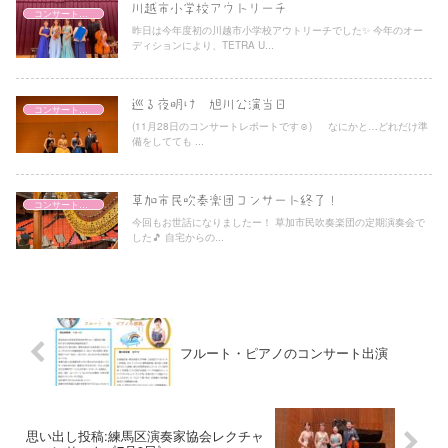
川越市小学校アウトリーチ
コンサートレポート
昨日は今年度初の川越市小学校アウトリーチでした✨ 今年のオー
ディションにより、TETRA U...
巡る夜明け 旭川公演当日
コンサートレポート
(11月28日のコンサートレポートです☺︎) なにかと…どれだけ準
備をしてても ...
草加市民吹奏楽団コンサート終了！
コンサートレポート
今回もお世話になりましたー！ 草加市民吹奏楽団の定期演奏会で
した🎵 自宅からの...
フルート・ピアノのコンサート出演
思い出し投稿:練馬区演奏家協会レクチャ