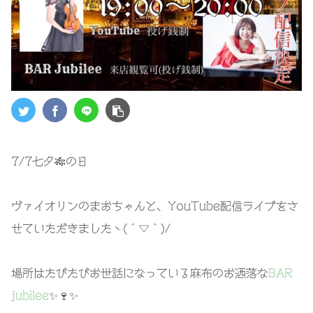
7/7七夕🎋の日
ヴァイオリンのまおちゃんと、YouTube配信ライブをさ
せていただきましたヽ(´▽｀)/
場所はたびたびお世話になっている麻布のお洒落な
BAR
jubilee
✨🍷✨