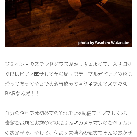
ジミヘン🎸のステンドグラスがかっちょよくて、入り口す
ぐにはピアノ🎹そしてその周りにテーブルがピアノの形に
沿ってあってそこでお酒も飲めちゃう🥃なんてステキな
BARなんだ！！
自分の企画では初めてのYouTube配信ライブでしたが、
素敵なお店とお店のすみえさん💕カメラマンのなべさん✨
のおかげで。そして、何より共演者のまおちゃんのおかげ