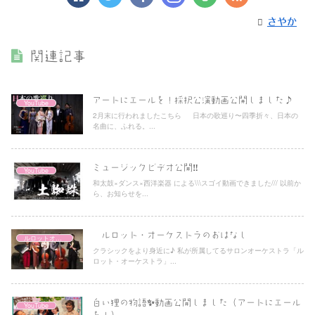
さやか
関連記事
アートにエールを！採択公演動画公開しました♪
YouTube
2月末に行われましたこちら 日本の歌巡り〜四季折々、日本の
名曲に、ふれる。...
ミュージックビデオ公開‼️
YouTube
和太鼓×ダンス×西洋楽器 による\\\スゴイ動画できました/// 以前か
ら、お知らせを...
ルロット・オーケストラのおはなし
ルロットオーケストラ
クラシックをより身近に♪ 私が所属してるサロンオーケストラ「ル
ロット・オーケストラ」...
白い狸の物語✨動画公開しました（アートにエール
YouTube