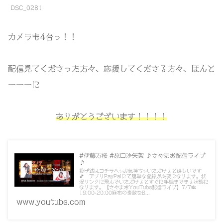
DSC_0281
カメラも4台っ！！
配信見てくださった方々、応援してくださる方々、ほんと
ーーーに
ありがとうございます！！！！
#伊藤万桜 #原口沙矢架 ♪さやまお配信ライブ
♪
投げ銭はコチラへ✨お気持ち✨いただけると嬉しいです
💕 アプリPayPalにて簡単な登録が必要になります。状
況リンクに飛んでいただけるとすぐに手続きできる状態に
なります。【さやまおYouTube配信ライブ】7/7🎋
19:00-20:00麻布の素敵なB...
www.youtube.com