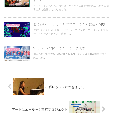
を！）
さてさて！こちらも、待ち遠しかったものが解禁されました⭐️ 先日
私の方で企画しておりました、...
夏は終わり、、ましたがサマータイム動画公開😊
YouTube
先月行われたLIVEより、、 ガーシュウィンのサマータイムをフル
ート・ベース・ピアノで演奏し...
YouTube公開〜ダイナミック琉球
YouTube
前にも紹介したYouTubeのSHIKISAIチャンネル NEW動画公開さ
れました...
出張レッスンにつきまして
アートにエールを！東京プロジェクト