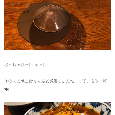
おっしゃれー(〃ω〃)
そのあとはまおちゃんとお腹すいたねーって、もう一軒
🍽