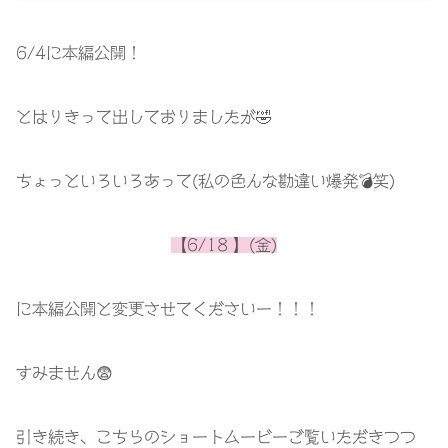
6/4
に本編公開！
とはりきって出しておりましたが
🤣
ちょっといろいろあって
(
私の色んな勘違い爆発
💣
笑
)
【
6/18
】
(金)
に本編公開と変更させてくださいー！！！
すみません
😨
引き続き、こちらのショートムービーご覧いただきつつ