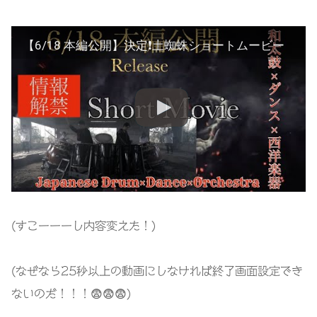
【6/18 本編公開】決定❗️土蜘蛛ショートムービー
(
すこーーーし内容変えた！
)
(
なぜなら
25
秒以上の動画にしなければ終了画面設定でき
ないのだ！！！
😨😨😨)