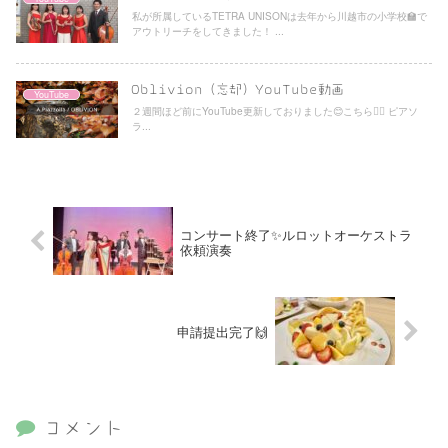
私が所属しているTETRA UNISONは去年から川越市の小学校🏫で
アウトリーチをしてきました！ ...
Oblivion（忘却）YouTube動画
YouTube
２週間ほど前にYouTube更新しておりました😊こちら💁‍♀️ ピアソ
ラ...
コンサート終了✨ルロットオーケストラ
依頼演奏
申請提出完了🙌
コメント