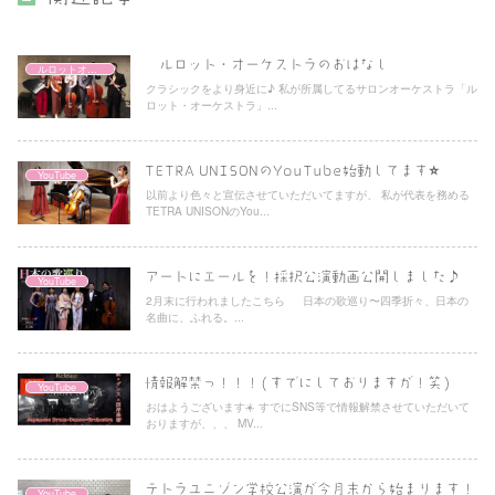
ルロット・オーケストラのおはなし
ルロットオーケストラ
クラシックをより身近に♪ 私が所属してるサロンオーケストラ「ル
ロット・オーケストラ」...
TETRA UNISONのYouTube始動してます⭐️
YouTube
以前より色々と宣伝させていただいてますが、 私が代表を務める
TETRA UNISONのYou...
アートにエールを！採択公演動画公開しました♪
YouTube
2月末に行われましたこちら 日本の歌巡り〜四季折々、日本の
名曲に、ふれる。...
情報解禁っ！！！(すでにしておりますが！笑)
YouTube
おはようございます☀️ すでにSNS等で情報解禁させていただいて
おりますが、、、 MV...
テトラユニゾン学校公演が今月末から始まります！
YouTube