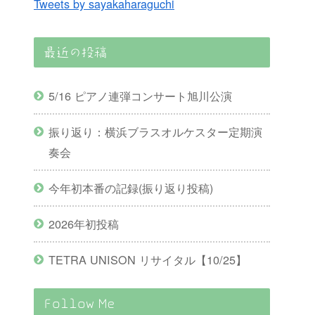
Tweets by sayakaharaguchi
最近の投稿
5/16 ピアノ連弾コンサート旭川公演
振り返り：横浜ブラスオルケスター定期演
奏会
今年初本番の記録(振り返り投稿)
2026年初投稿
TETRA UNISON リサイタル【10/25】
Follow Me